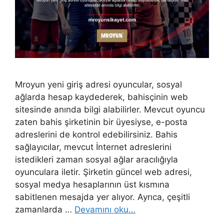
Mroyun yeni giriş adresi oyuncular, sosyal
ağlarda hesap kaydederek, bahisçinin web
sitesinde anında bilgi alabilirler. Mevcut oyuncu
zaten bahis şirketinin bir üyesiyse, e-posta
adreslerini de kontrol edebilirsiniz. Bahis
sağlayıcılar, mevcut İnternet adreslerini
istedikleri zaman sosyal ağlar aracılığıyla
oyunculara iletir. Şirketin güncel web adresi,
sosyal medya hesaplarının üst kısmına
sabitlenen mesajda yer alıyor. Ayrıca, çeşitli
zamanlarda …
Devamını oku…