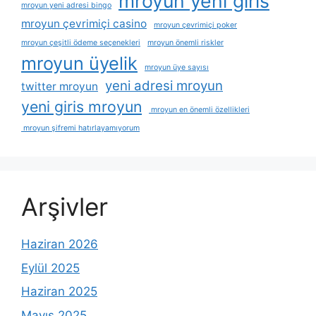
mroyun yeni giris
mroyun yeni adresi bingo
mroyun çevrimiçi casino
mroyun çevrimiçi poker
mroyun çeşitli ödeme seçenekleri
mroyun önemli riskler
mroyun üyelik
mroyun üye sayısı
yeni adresi mroyun
twitter mroyun
yeni giris mroyun
mroyun en önemli özellikleri
mroyun şifremi hatırlayamıyorum
Arşivler
Haziran 2026
Eylül 2025
Haziran 2025
Mayıs 2025