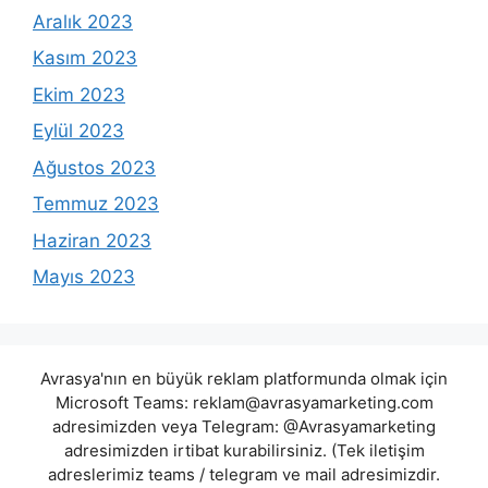
Aralık 2023
Kasım 2023
Ekim 2023
Eylül 2023
Ağustos 2023
Temmuz 2023
Haziran 2023
Mayıs 2023
Avrasya'nın en büyük reklam platformunda olmak için
Microsoft Teams:
reklam@avrasyamarketing.com
adresimizden veya Telegram: @Avrasyamarketing
adresimizden irtibat kurabilirsiniz. (Tek iletişim
adreslerimiz teams / telegram ve mail adresimizdir.