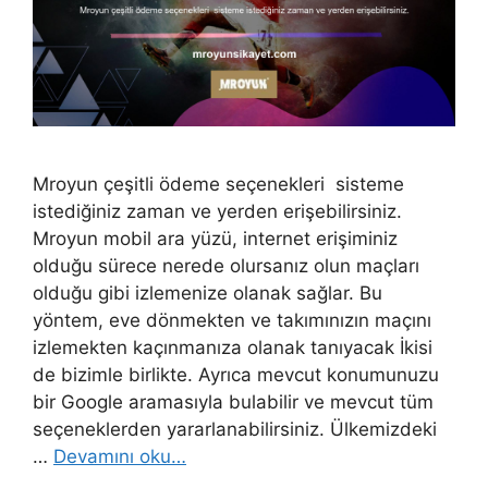
Mroyun çeşitli ödeme seçenekleri sisteme
istediğiniz zaman ve yerden erişebilirsiniz.
Mroyun mobil ara yüzü, internet erişiminiz
olduğu sürece nerede olursanız olun maçları
olduğu gibi izlemenize olanak sağlar. Bu
yöntem, eve dönmekten ve takımınızın maçını
izlemekten kaçınmanıza olanak tanıyacak İkisi
de bizimle birlikte. Ayrıca mevcut konumunuzu
bir Google aramasıyla bulabilir ve mevcut tüm
seçeneklerden yararlanabilirsiniz. Ülkemizdeki
…
Devamını oku…