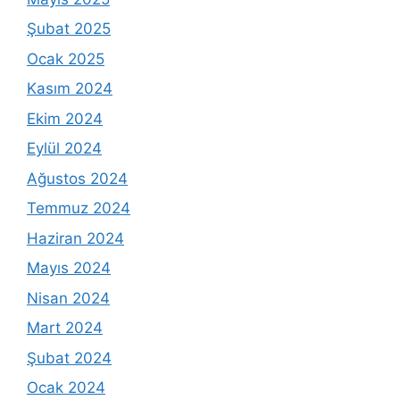
Şubat 2025
Ocak 2025
Kasım 2024
Ekim 2024
Eylül 2024
Ağustos 2024
Temmuz 2024
Haziran 2024
Mayıs 2024
Nisan 2024
Mart 2024
Şubat 2024
Ocak 2024