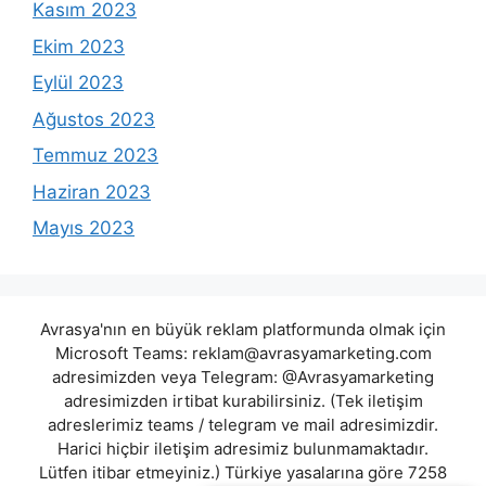
Kasım 2023
Ekim 2023
Eylül 2023
Ağustos 2023
Temmuz 2023
Haziran 2023
Mayıs 2023
Avrasya'nın en büyük reklam platformunda olmak için
Microsoft Teams:
reklam@avrasyamarketing.com
adresimizden veya Telegram: @Avrasyamarketing
adresimizden irtibat kurabilirsiniz. (Tek iletişim
adreslerimiz teams / telegram ve mail adresimizdir.
Harici hiçbir iletişim adresimiz bulunmamaktadır.
Lütfen itibar etmeyiniz.) Türkiye yasalarına göre 7258