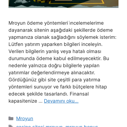
Mroyun ödeme yöntemleri i̇ncelemelerime
dayanarak sitenin aşağıdaki şekillerde ödeme
yapmanıza olanak sağladığını söylemek isterim:
Lütfen yatırım yaparken bilgileri inceleyin.
Verilen bilgilerin yanlış veya hatalı olması
durumunda ödeme kabul edilmeyecektir. Bu
nedenle yalnızca doğru bilgilerle yapılan
yatırımlar değerlendirmeye alınacaktır.
Gördüğünüz gibi site çeşitli para yatırma
yöntemleri sunuyor ve farklı bütçelere hitap
edecek şekilde tasarlandı. Finansal
kapasitenize …
Devamını oku…
Kategoriler
Mroyun
Etiketler