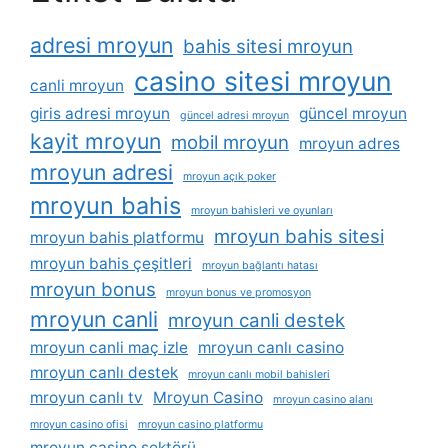
adresi mroyun
bahis sitesi mroyun
casino sitesi mroyun
canli mroyun
giris adresi mroyun
güncel mroyun
güncel adresi mroyun
kayit mroyun
mobil mroyun
mroyun adres
mroyun adresi
mroyun açık poker
mroyun bahis
mroyun bahisleri ve oyunları
mroyun bahis sitesi
mroyun bahis platformu
mroyun bahis çeşitleri
mroyun bağlantı hatası
mroyun bonus
mroyun bonus ve promosyon
mroyun canli
mroyun canli destek
mroyun canli maç izle
mroyun canlı casino
mroyun canlı destek
mroyun canlı mobil bahisleri
mroyun canlı tv
Mroyun Casino
mroyun casino alanı
mroyun casino ofisi
mroyun casino platformu
mroyun casino sektörü