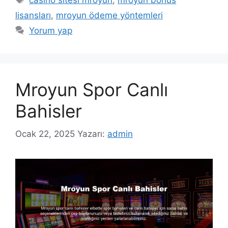
casino sitesi mroyun
,
mroyun bonus
lisansları
,
mroyun ödeme yöntemleri
Yorum yap
Mroyun Spor Canlı
Bahisler
Ocak 22, 2025
Yazarı:
admin