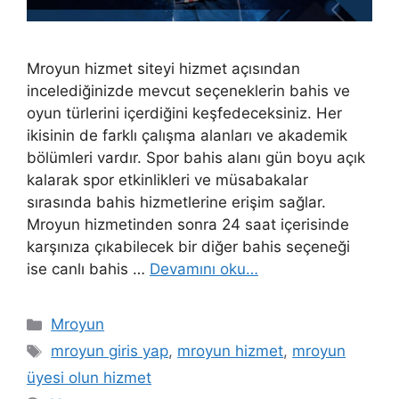
Mroyun hizmet siteyi hizmet açısından
incelediğinizde mevcut seçeneklerin bahis ve
oyun türlerini içerdiğini keşfedeceksiniz. Her
ikisinin de farklı çalışma alanları ve akademik
bölümleri vardır. Spor bahis alanı gün boyu açık
kalarak spor etkinlikleri ve müsabakalar
sırasında bahis hizmetlerine erişim sağlar.
Mroyun hizmetinden sonra 24 saat içerisinde
karşınıza çıkabilecek bir diğer bahis seçeneği
ise canlı bahis …
Devamını oku…
Kategoriler
Mroyun
Etiketler
mroyun giris yap
,
mroyun hizmet
,
mroyun
üyesi olun hizmet