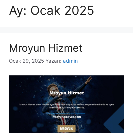
Ay:
Ocak 2025
Mroyun Hizmet
Ocak 29, 2025
Yazarı:
admin