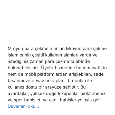
Mroyun para çekme alanları Mroyun para çekme
işlemlerinin çeşitli kullanım alanları vardır ve
istediğiniz zaman para çekme talebinde
bulunabilirsiniz. Üyelik hizmetine hem masaüstü
hem de mobil platformlardan erişilebilen, sade
tasarımı ve beyaz arka planlı butonları ile
kullanıcı dostu bir arayüze sahiptir. Bu
avantajlar, yüksek değerli kuponlar biriktirmenizi
ve spor bahisleri ve canlı bahisler yoluyla gelir …
Devamını oku…