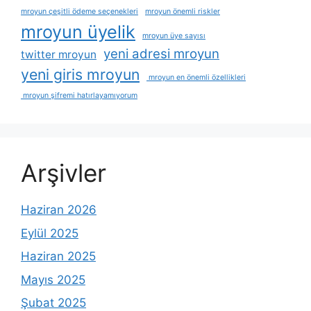
mroyun çeşitli ödeme seçenekleri
mroyun önemli riskler
mroyun üyelik
mroyun üye sayısı
yeni adresi mroyun
twitter mroyun
yeni giris mroyun
mroyun en önemli özellikleri
mroyun şifremi hatırlayamıyorum
Arşivler
Haziran 2026
Eylül 2025
Haziran 2025
Mayıs 2025
Şubat 2025