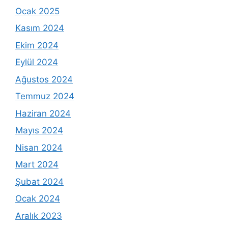
Ocak 2025
Kasım 2024
Ekim 2024
Eylül 2024
Ağustos 2024
Temmuz 2024
Haziran 2024
Mayıs 2024
Nisan 2024
Mart 2024
Şubat 2024
Ocak 2024
Aralık 2023