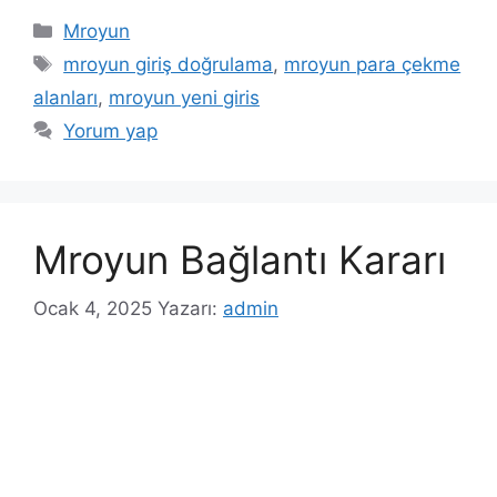
Kategoriler
Mroyun
Etiketler
mroyun giriş doğrulama
,
mroyun para çekme
alanları
,
mroyun yeni giris
Yorum yap
Mroyun Bağlantı Kararı
Ocak 4, 2025
Yazarı:
admin