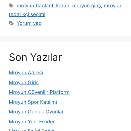
Etiketler
mroyun bağlantı kararı
,
mroyun giriş
,
mroyun
tedarikçi seçimi
Yorum yap
Son Yazılar
Mroyun Adresi
Mroyun Giriş
Mroyun Güvenilir Platform
Mroyun Spor Katılımı
Mroyun Günlük Oyunlar
Mroyun Yeni Fikirler