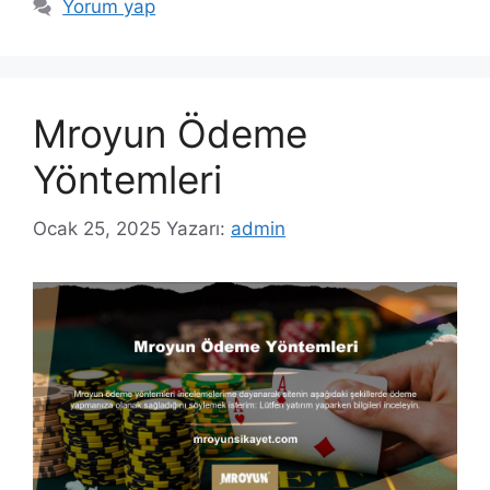
Yorum yap
Mroyun Ödeme
Yöntemleri
Ocak 25, 2025
Yazarı:
admin