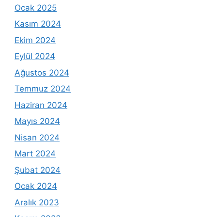
Ocak 2025
Kasım 2024
Ekim 2024
Eylül 2024
Ağustos 2024
Temmuz 2024
Haziran 2024
Mayıs 2024
Nisan 2024
Mart 2024
Şubat 2024
Ocak 2024
Aralık 2023