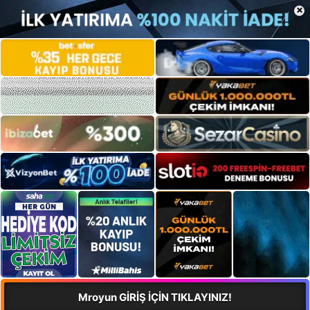
×
Mroyun GİRİŞ İÇİN TIKLAYINIZ!