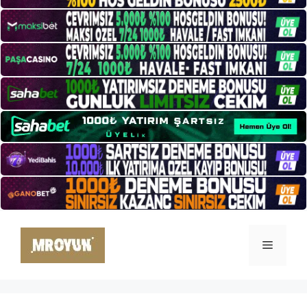
İçeriğe
atla
Menü