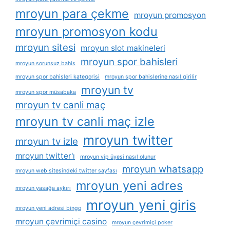
mroyun para çekme
mroyun promosyon
mroyun promosyon kodu
mroyun sitesi
mroyun slot makineleri
mroyun spor bahisleri
mroyun sorunsuz bahis
mroyun spor bahisleri kategorisi
mroyun spor bahislerine nasıl girilir
mroyun tv
mroyun spor müsabaka
mroyun tv canli maç
mroyun tv canli maç izle
mroyun twitter
mroyun tv izle
mroyun twitter'ı
mroyun vip üyesi nasıl olunur
mroyun whatsapp
mroyun web sitesindeki twitter sayfası
mroyun yeni adres
mroyun yasağa aykırı
mroyun yeni giris
mroyun yeni adresi bingo
mroyun çevrimiçi casino
mroyun çevrimiçi poker