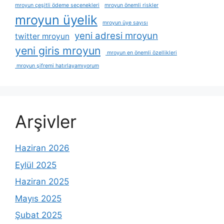
mroyun çeşitli ödeme seçenekleri
mroyun önemli riskler
mroyun üyelik
mroyun üye sayısı
yeni adresi mroyun
twitter mroyun
yeni giris mroyun
mroyun en önemli özellikleri
mroyun şifremi hatırlayamıyorum
Arşivler
Haziran 2026
Eylül 2025
Haziran 2025
Mayıs 2025
Şubat 2025