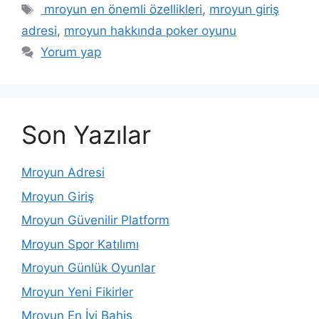
Etiketler
mroyun en önemli özellikleri
,
mroyun giriş
adresi
,
mroyun hakkında poker oyunu
Yorum yap
Son Yazılar
Mroyun Adresi
Mroyun Giriş
Mroyun Güvenilir Platform
Mroyun Spor Katılımı
Mroyun Günlük Oyunlar
Mroyun Yeni Fikirler
Mroyun En İyi Bahis