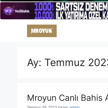
İçeriğe
atla
Ay:
Temmuz 202
Mroyun Canlı Bahis A
Temmuz 29, 2023
Yazarı:
admin