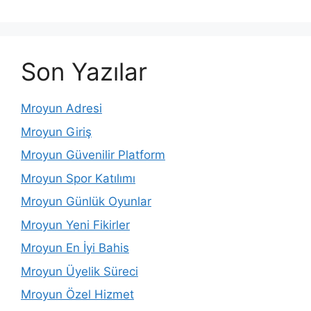
Son Yazılar
Mroyun Adresi
Mroyun Giriş
Mroyun Güvenilir Platform
Mroyun Spor Katılımı
Mroyun Günlük Oyunlar
Mroyun Yeni Fikirler
Mroyun En İyi Bahis
Mroyun Üyelik Süreci
Mroyun Özel Hizmet