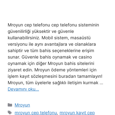
Mroyun cep telefonu cep telefonu sisteminin
güvenilirliği yüksektir ve güvenle
kullanabilirsiniz. Mobil sistem, masaüstü
versiyonu ile aynı avantajlara ve olanaklara
sahiptir ve tüm bahis seçeneklerine erişim
sunar. Güvenle bahis oynamak ve casino
oynamak için diğer Mroyun bahis sitelerini
ziyaret edin. Mroyun ödeme yöntemleri için
işlem kayıt sözleşmesini buradan tamamlayın!
Mroyun, tüm üyelerle sağlıklı iletişim kurmak …
Devamını oku…
Kategoriler
Mroyun
Etiketler
mroyun cep telefonu
,
mroyun kayıt cep