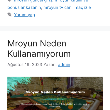
mroyun güncel giriş
,
mroyun katılın ve
bonuslar kazanın
,
mroyun tv canli maç izle
Yorum yap
Mroyun Neden
Kullanamıyorum
Ağustos 19, 2023
Yazarı:
admin