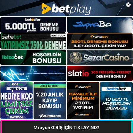
×
Mroyun GİRİŞ İÇİN TIKLAYINIZ!