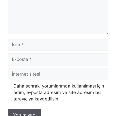
İsim
E-
posta
İnternet
sitesi
Daha sonraki yorumlarımda kullanılması için
adım, e-posta adresim ve site adresim bu
tarayıcıya kaydedilsin.