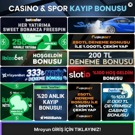
×
Mroyun GİRİŞ İÇİN TIKLAYINIZ!