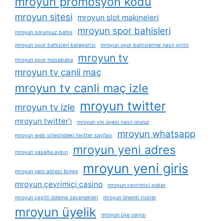
mroyun promosyon kodu
mroyun sitesi
mroyun slot makineleri
mroyun spor bahisleri
mroyun sorunsuz bahis
mroyun spor bahisleri kategorisi
mroyun spor bahislerine nasıl girilir
mroyun tv
mroyun spor müsabaka
mroyun tv canli maç
mroyun tv canli maç izle
mroyun twitter
mroyun tv izle
mroyun twitter'ı
mroyun vip üyesi nasıl olunur
mroyun whatsapp
mroyun web sitesindeki twitter sayfası
mroyun yeni adres
mroyun yasağa aykırı
mroyun yeni giris
mroyun yeni adresi bingo
mroyun çevrimiçi casino
mroyun çevrimiçi poker
mroyun çeşitli ödeme seçenekleri
mroyun önemli riskler
mroyun üyelik
mroyun üye sayısı