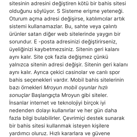
sitesinin adresini değiştiren kötü bir bahis sitesi
olduğunu söylüyor. S Sisteme erişme yeteneği.
Oturum açma adresi değişirse, katılımcılar artık
sistemi kullanamazlar. Bu, sahte veya çalıntı
ürünler satan diğer web sitelerinde yaygın bir
sorundur. E -posta adresinizi değiştirirseniz,
üyeliğinizi kaybetmezsiniz. Sitenin geri kalanı
aynı kalır. Site çok fazla değişmez çünkü
yalnızca sitenin adresi değişir. Sitenin geri kalanı
aynı kalır. Ayrıca çekici casinolar ve canlı spor
bahis seçenekleri vardır. Mobil bahis sitelerinin
bazı örnekleri
Mroyun mobil oyunlar hızlı
sonuçlar
Başlangıçta Mroyun gibi siteler.
İnsanlar internet ve teknolojiyi birçok iyi
nedenden dolayı kullanırlar ve her gün daha
fazla bilgi bulabilirler. Çevrimiçi destek sunarak
bir bahis sitesi kullanmak isteyen kişilere
yardımcı oluruz. Hızlı kararlara ve güvene