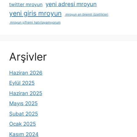
yeni adresi mroyun
twitter mroyun
yeni giris mroyun
mroyun en önemli özellikleri
mroyun şifremi hatırlayamıyorum
Arşivler
Haziran 2026
Eylül 2025
Haziran 2025
Mayıs 2025
Şubat 2025
Ocak 2025
Kasım 2024