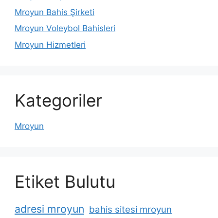
Mroyun Bahis Şirketi
Mroyun Voleybol Bahisleri
Mroyun Hizmetleri
Kategoriler
Mroyun
Etiket Bulutu
adresi mroyun
bahis sitesi mroyun