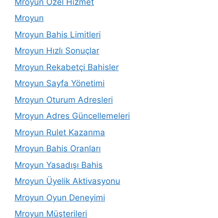
Mroyun Özel Hizmet
Mroyun
Mroyun Bahis Limitleri
Mroyun Hızlı Sonuçlar
Mroyun Rekabetçi Bahisler
Mroyun Sayfa Yönetimi
Mroyun Oturum Adresleri
Mroyun Adres Güncellemeleri
Mroyun Rulet Kazanma
Mroyun Bahis Oranları
Mroyun Yasadışı Bahis
Mroyun Üyelik Aktivasyonu
Mroyun Oyun Deneyimi
Mroyun Müşterileri