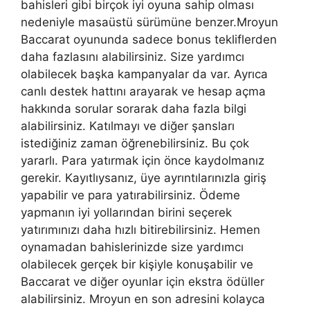
bahisleri gibi birçok iyi oyuna sahip olması
nedeniyle masaüstü sürümüne benzer.Mroyun
Baccarat oyununda sadece bonus tekliflerden
daha fazlasını alabilirsiniz. Size yardımcı
olabilecek başka kampanyalar da var. Ayrıca
canlı destek hattını arayarak ve hesap açma
hakkında sorular sorarak daha fazla bilgi
alabilirsiniz. Katılmayı ve diğer şansları
istediğiniz zaman öğrenebilirsiniz. Bu çok
yararlı. Para yatırmak için önce kaydolmanız
gerekir. Kayıtlıysanız, üye ayrıntılarınızla giriş
yapabilir ve para yatırabilirsiniz. Ödeme
yapmanın iyi yollarından birini seçerek
yatırımınızı daha hızlı bitirebilirsiniz. Hemen
oynamadan bahislerinizde size yardımcı
olabilecek gerçek bir kişiyle konuşabilir ve
Baccarat ve diğer oyunlar için ekstra ödüller
alabilirsiniz. Mroyun en son adresini kolayca