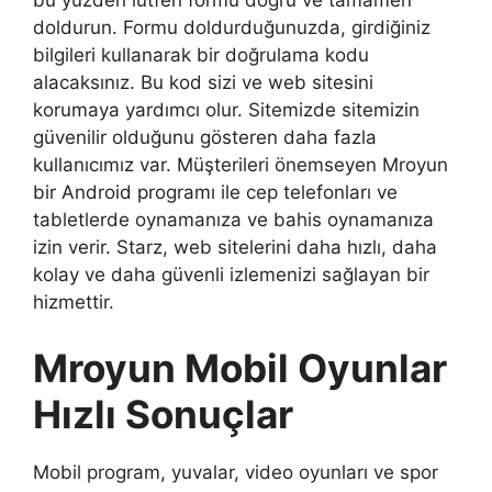
bu yüzden lütfen formu doğru ve tamamen
doldurun. Formu doldurduğunuzda, girdiğiniz
bilgileri kullanarak bir doğrulama kodu
alacaksınız. Bu kod sizi ve web sitesini
korumaya yardımcı olur. Sitemizde sitemizin
güvenilir olduğunu gösteren daha fazla
kullanıcımız var. Müşterileri önemseyen Mroyun
bir Android programı ile cep telefonları ve
tabletlerde oynamanıza ve bahis oynamanıza
izin verir. Starz, web sitelerini daha hızlı, daha
kolay ve daha güvenli izlemenizi sağlayan bir
hizmettir.
Mroyun Mobil Oyunlar
Hızlı Sonuçlar
Mobil program, yuvalar, video oyunları ve spor