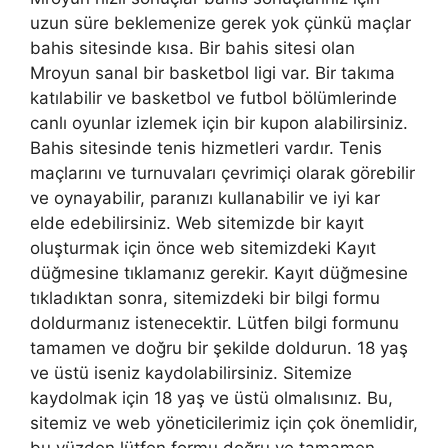
uzun süre beklemenize gerek yok çünkü maçlar
bahis sitesinde kısa. Bir bahis sitesi olan
Mroyun sanal bir basketbol ligi var. Bir takıma
katılabilir ve basketbol ve futbol bölümlerinde
canlı oyunlar izlemek için bir kupon alabilirsiniz.
Bahis sitesinde tenis hizmetleri vardır. Tenis
maçlarını ve turnuvaları çevrimiçi olarak görebilir
ve oynayabilir, paranızı kullanabilir ve iyi kar
elde edebilirsiniz. Web sitemizde bir kayıt
oluşturmak için önce web sitemizdeki Kayıt
düğmesine tıklamanız gerekir. Kayıt düğmesine
tıkladıktan sonra, sitemizdeki bir bilgi formu
doldurmanız istenecektir. Lütfen bilgi formunu
tamamen ve doğru bir şekilde doldurun. 18 yaş
ve üstü iseniz kaydolabilirsiniz. Sitemize
kaydolmak için 18 yaş ve üstü olmalısınız. Bu,
sitemiz ve web yöneticilerimiz için çok önemlidir,