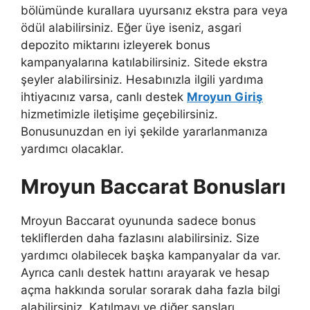
bölümünde kurallara uyursanız ekstra para veya
ödül alabilirsiniz. Eğer üye iseniz, asgari
depozito miktarını izleyerek bonus
kampanyalarına katılabilirsiniz. Sitede ekstra
şeyler alabilirsiniz. Hesabınızla ilgili yardıma
ihtiyacınız varsa, canlı destek
Mroyun Giriş
hizmetimizle iletişime geçebilirsiniz.
Bonusunuzdan en iyi şekilde yararlanmanıza
yardımcı olacaklar.
Mroyun Baccarat Bonusları
Mroyun Baccarat oyununda sadece bonus
tekliflerden daha fazlasını alabilirsiniz. Size
yardımcı olabilecek başka kampanyalar da var.
Ayrıca canlı destek hattını arayarak ve hesap
açma hakkında sorular sorarak daha fazla bilgi
alabilirsiniz. Katılmayı ve diğer şansları