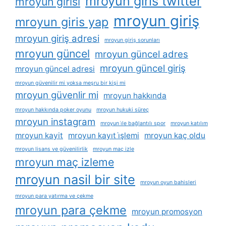
mroyun giris twitter
mroyun girisi
mroyun giriş
mroyun giris yap
mroyun giriş adresi
mroyun giriş sorunları
mroyun güncel
mroyun güncel adres
mroyun güncel giriş
mroyun güncel adresi
mroyun güvenilir mi yoksa meşru bir kişi mi
mroyun güvenlir mi
mroyun hakkında
mroyun hakkında poker oyunu
mroyun hukuki süreç
mroyun instagram
mroyun i̇le bağlantılı spor
mroyun katılım
mroyun kayit
mroyun kayıt i̇şlemi
mroyun kaç oldu
mroyun lisans ve güvenilirlik
mroyun maç izle
mroyun maç izleme
mroyun nasil bir site
mroyun oyun bahisleri
mroyun para yatırma ve çekme
mroyun para çekme
mroyun promosyon