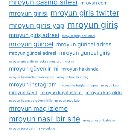
mroyun casino sitesi
mroyun com
mroyun giris twitter
mroyun girisi
mroyun giriş
mroyun giris yap
mroyun giriş adresi
mroyun giriş sorunları
mroyun güncel
mroyun güncel adres
mroyun güncel giriş
mroyun güncel adresi
mroyun güvenilir mi yoksa meşru bir kişi mi
mroyun güvenlir mi
mroyun hakkında
mroyun hakkında poker oyunu
mroyun hukuki süreç
mroyun instagram
mroyun i̇le bağlantılı spor
mroyun katılım
mroyun kayit
mroyun kayıt i̇şlemi
mroyun kaç oldu
mroyun lisans ve güvenilirlik
mroyun maç izle
mroyun maç izleme
mroyun nasil bir site
mroyun oyun bahisleri
mroyun para yatırma ve çekme