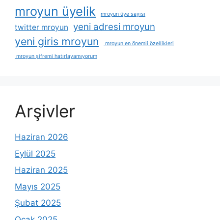
mroyun üyelik
mroyun üye sayısı
yeni adresi mroyun
twitter mroyun
yeni giris mroyun
mroyun en önemli özellikleri
mroyun şifremi hatırlayamıyorum
Arşivler
Haziran 2026
Eylül 2025
Haziran 2025
Mayıs 2025
Şubat 2025
Ocak 2025