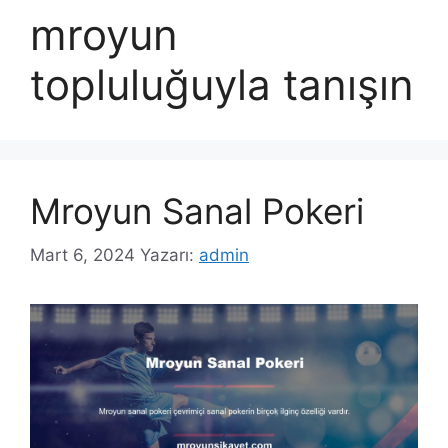
mroyun
topluluğuyla tanışın
Mroyun Sanal Pokeri
Mart 6, 2024
Yazarı:
admin