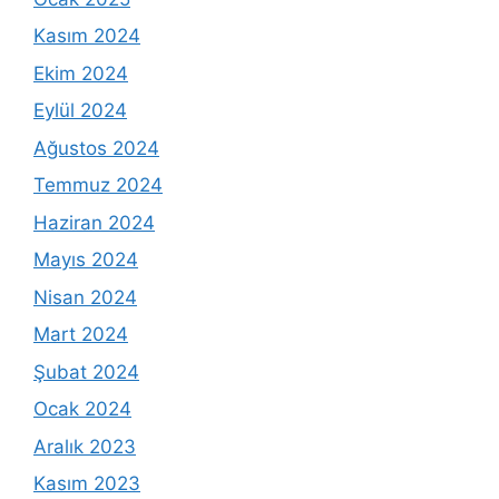
Kasım 2024
Ekim 2024
Eylül 2024
Ağustos 2024
Temmuz 2024
Haziran 2024
Mayıs 2024
Nisan 2024
Mart 2024
Şubat 2024
Ocak 2024
Aralık 2023
Kasım 2023