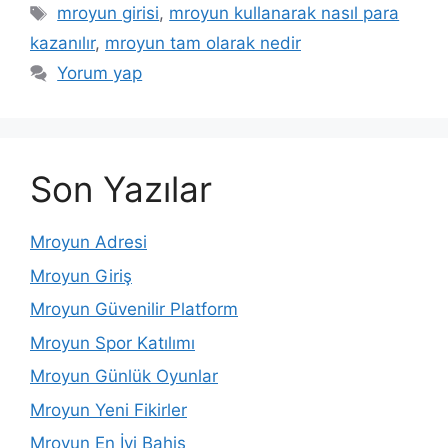
Etiketler
mroyun girisi
,
mroyun kullanarak nasıl para
kazanılır
,
mroyun tam olarak nedir
Yorum yap
Son Yazılar
Mroyun Adresi
Mroyun Giriş
Mroyun Güvenilir Platform
Mroyun Spor Katılımı
Mroyun Günlük Oyunlar
Mroyun Yeni Fikirler
Mroyun En İyi Bahis