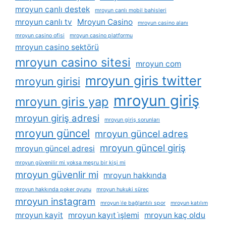
mroyun canlı destek
mroyun canlı mobil bahisleri
mroyun canlı tv
Mroyun Casino
mroyun casino alanı
mroyun casino ofisi
mroyun casino platformu
mroyun casino sektörü
mroyun casino sitesi
mroyun com
mroyun giris twitter
mroyun girisi
mroyun giriş
mroyun giris yap
mroyun giriş adresi
mroyun giriş sorunları
mroyun güncel
mroyun güncel adres
mroyun güncel giriş
mroyun güncel adresi
mroyun güvenilir mi yoksa meşru bir kişi mi
mroyun güvenlir mi
mroyun hakkında
mroyun hakkında poker oyunu
mroyun hukuki süreç
mroyun instagram
mroyun i̇le bağlantılı spor
mroyun katılım
mroyun kayit
mroyun kayıt i̇şlemi
mroyun kaç oldu