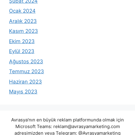
Şubat 2024
Ocak 2024
Aralık 2023
Kasım 2023
Ekim 2023
Eylül 2023
Ağustos 2023
Temmuz 2023
Haziran 2023
Mayıs 2023
Avrasya'nın en büyük reklam platformunda olmak için
Microsoft Teams:
reklam@avrasyamarketing.com
adresimizden veya Telegram: @Avrasyamarketing