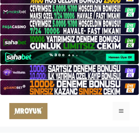
İçeriğe
atla
Menü