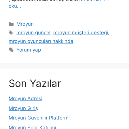
oku…
Kategoriler
Mroyun
Etiketler
mroyun güncel
,
mroyun müşteri desteği
,
mroyun oyuncuları hakkında
Yorum yap
Son Yazılar
Mroyun Adresi
Mroyun Giriş
Mroyun Güvenilir Platform
Mroyun Spor Katılımı