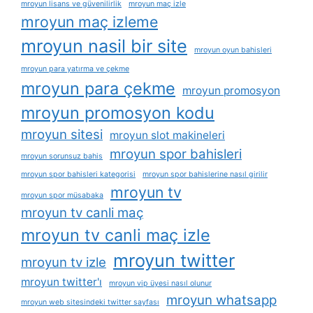
mroyun lisans ve güvenilirlik
mroyun maç izle
mroyun maç izleme
mroyun nasil bir site
mroyun oyun bahisleri
mroyun para yatırma ve çekme
mroyun para çekme
mroyun promosyon
mroyun promosyon kodu
mroyun sitesi
mroyun slot makineleri
mroyun spor bahisleri
mroyun sorunsuz bahis
mroyun spor bahisleri kategorisi
mroyun spor bahislerine nasıl girilir
mroyun tv
mroyun spor müsabaka
mroyun tv canli maç
mroyun tv canli maç izle
mroyun twitter
mroyun tv izle
mroyun twitter'ı
mroyun vip üyesi nasıl olunur
mroyun whatsapp
mroyun web sitesindeki twitter sayfası