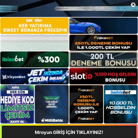
×
Mroyun GİRİŞ İÇİN TIKLAYINIZ!