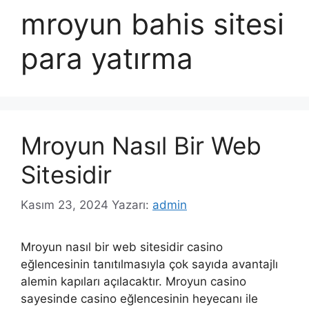
mroyun bahis sitesi
para yatırma
Mroyun Nasıl Bir Web
Sitesidir
Kasım 23, 2024
Yazarı:
admin
Mroyun nasıl bir web sitesidir casino
eğlencesinin tanıtılmasıyla çok sayıda avantajlı
alemin kapıları açılacaktır. Mroyun casino
sayesinde casino eğlencesinin heyecanı ile