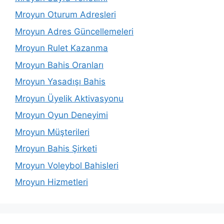
Mroyun Oturum Adresleri
Mroyun Adres Güncellemeleri
Mroyun Rulet Kazanma
Mroyun Bahis Oranları
Mroyun Yasadışı Bahis
Mroyun Üyelik Aktivasyonu
Mroyun Oyun Deneyimi
Mroyun Müşterileri
Mroyun Bahis Şirketi
Mroyun Voleybol Bahisleri
Mroyun Hizmetleri