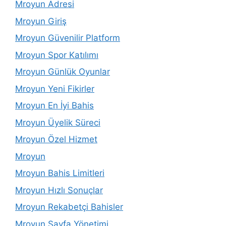
Mroyun Adresi
Mroyun Giriş
Mroyun Güvenilir Platform
Mroyun Spor Katılımı
Mroyun Günlük Oyunlar
Mroyun Yeni Fikirler
Mroyun En İyi Bahis
Mroyun Üyelik Süreci
Mroyun Özel Hizmet
Mroyun
Mroyun Bahis Limitleri
Mroyun Hızlı Sonuçlar
Mroyun Rekabetçi Bahisler
Mroyun Sayfa Yönetimi