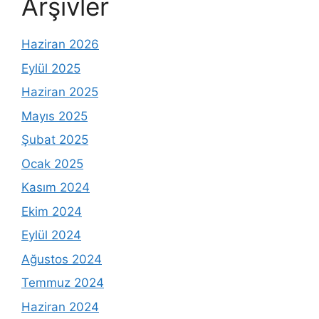
Arşivler
Haziran 2026
Eylül 2025
Haziran 2025
Mayıs 2025
Şubat 2025
Ocak 2025
Kasım 2024
Ekim 2024
Eylül 2024
Ağustos 2024
Temmuz 2024
Haziran 2024