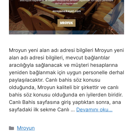
Mroyun yeni alan adı adresi bilgileri Mroyun yeni
alan adı adresi bilgileri, mevcut bağlantılar
aracılığıyla sağlanacak ve müşteri hesaplarına
yeniden bağlanmak için uygun personelle derhal
paylaşılacaktır. Canlı bahis söz konusu
olduğunda, Mroyun kaliteli bir şirkettir ve canlı
bahis söz konusu olduğunda en iyilerden biridir.
Canlı Bahis sayfasına giriş yaptıktan sonra, ana
sayfadaki ilk sekme Canlı …
Devamını oku…
Kategoriler
Mroyun