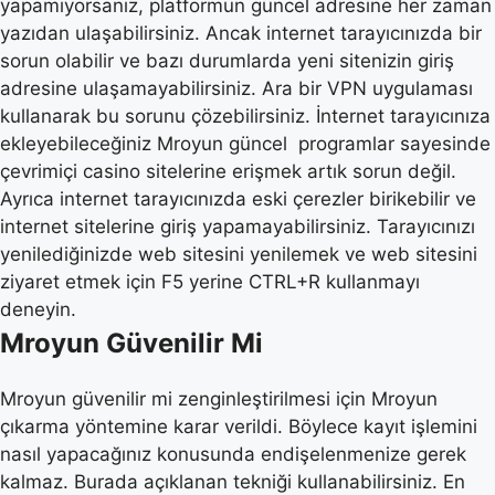
yapamıyorsanız, platformun güncel adresine her zaman
yazıdan ulaşabilirsiniz. Ancak internet tarayıcınızda bir
sorun olabilir ve bazı durumlarda yeni sitenizin giriş
adresine ulaşamayabilirsiniz. Ara bir VPN uygulaması
kullanarak bu sorunu çözebilirsiniz. İnternet tarayıcınıza
ekleyebileceğiniz Mroyun güncel programlar sayesinde
çevrimiçi casino sitelerine erişmek artık sorun değil.
Ayrıca internet tarayıcınızda eski çerezler birikebilir ve
internet sitelerine giriş yapamayabilirsiniz. Tarayıcınızı
yenilediğinizde web sitesini yenilemek ve web sitesini
ziyaret etmek için F5 yerine CTRL+R kullanmayı
deneyin.
Mroyun Güvenilir Mi
Mroyun güvenilir mi zenginleştirilmesi için Mroyun
çıkarma yöntemine karar verildi. Böylece kayıt işlemini
nasıl yapacağınız konusunda endişelenmenize gerek
kalmaz. Burada açıklanan tekniği kullanabilirsiniz. En