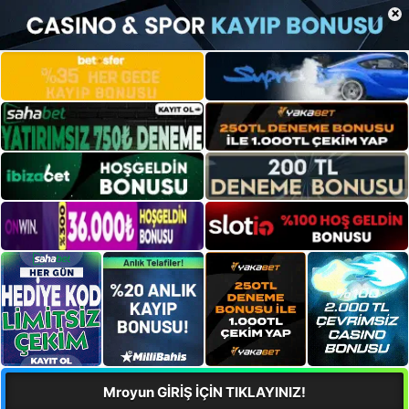
×
Mroyun GİRİŞ İÇİN TIKLAYINIZ!