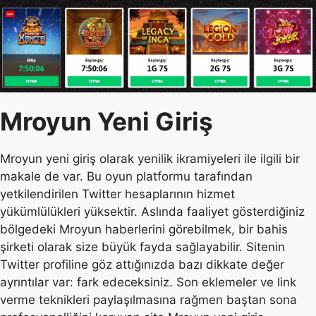
Mroyun Yeni Giriş
Mroyun yeni giriş olarak yenilik ikramiyeleri ile ilgili bir
makale de var. Bu oyun platformu tarafından
yetkilendirilen Twitter hesaplarının hizmet
yükümlülükleri yüksektir. Aslında faaliyet gösterdiğiniz
bölgedeki Mroyun haberlerini görebilmek, bir bahis
şirketi olarak size büyük fayda sağlayabilir. Sitenin
Twitter profiline göz attığınızda bazı dikkate değer
ayrıntılar var: fark edeceksiniz. Son eklemeler ve link
verme teknikleri paylaşılmasına rağmen baştan sona