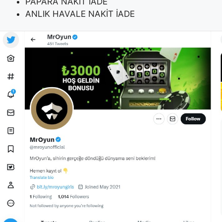
PAPARA NAKİT İADE
ANLIK HAVALE NAKİT İADE