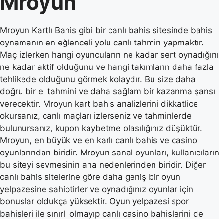
Mroyun
Mroyun Kartlı Bahis gibi bir canlı bahis sitesinde bahis
oynamanın en eğlenceli yolu canlı tahmin yapmaktır.
Maç izlerken hangi oyuncuların ne kadar sert oynadığını
ne kadar aktif olduğunu ve hangi takımların daha fazla
tehlikede olduğunu görmek kolaydır. Bu size daha
doğru bir el tahmini ve daha sağlam bir kazanma şansı
verecektir. Mroyun kart bahis analizlerini dikkatlice
okursanız, canlı maçları izlerseniz ve tahminlerde
bulunursanız, kupon kaybetme olasılığınız düşüktür.
Mroyun, en büyük ve en karlı canlı bahis ve casino
oyunlarından biridir. Mroyun sanal oyunları, kullanıcıların
bu siteyi sevmesinin ana nedenlerinden biridir. Diğer
canlı bahis sitelerine göre daha geniş bir oyun
yelpazesine sahiptirler ve oynadığınız oyunlar için
bonuslar oldukça yüksektir. Oyun yelpazesi spor
bahisleri ile sınırlı olmayıp canlı casino bahislerini de