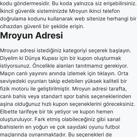
kodu göndermesidir. Bu koda yalnızca siz erişebilirsiniz.
İkincil güvenlik sisteminizde Mroyun ikinci telefon
doğrulama kodunu kullanarak web sitenize herhangi bir
cihazdan güvenli bir şekilde erişin.
Mroyun Adresi
Mroyun adresi istediğiniz kategoriyi seçerek başlayın.
Diyelim ki Dünya Kupası için bir kupon oluşturmak
istiyorsunuz. Öncelikle alanları tanıtmamız gerekiyor.
Maçın canlı yayınını anında izlemek için tıklayın. Orta
seviyedeki oyunları takip edebilen yüksek kaliteli bir
fizik motoru ile geliştirilmiştir. Mroyun adresi tarafta,
canlı bahis veya standart spor bahis seçeneklerinden
aşina olduğunuz hızlı kupon seçeneklerini göreceksiniz.
Elbette tarifeye bir tık yetiyor ve kupon hemen
oluşturuluyor. Fark etmiş olabileceğiniz gibi sanal
bahislerin en yoğun ve çok sayıdaki oyunu futbol
maçlarında oynanmaktadır. Bu seçenekleri de