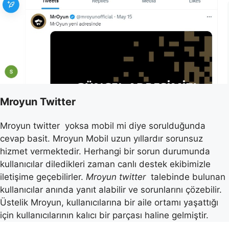
Mroyun Twitter
Mroyun twitter yoksa mobil mi diye sorulduğunda
cevap basit. Mroyun Mobil uzun yıllardır sorunsuz
hizmet vermektedir. Herhangi bir sorun durumunda
kullanıcılar diledikleri zaman canlı destek ekibimizle
iletişime geçebilirler.
Mroyun twitter
talebinde bulunan
kullanıcılar anında yanıt alabilir ve sorunlarını çözebilir.
Üstelik Mroyun, kullanıcılarına bir aile ortamı yaşattığı
için kullanıcılarının kalıcı bir parçası haline gelmiştir.