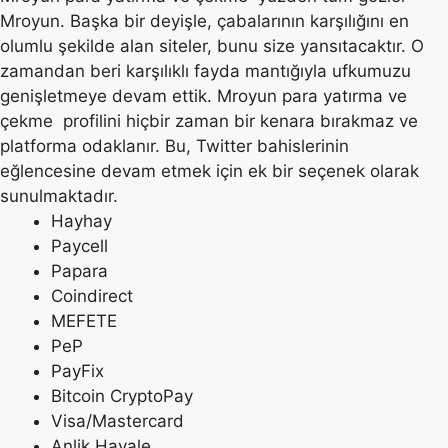
Mroyun. Başka bir deyişle, çabalarının karşılığını en
olumlu şekilde alan siteler, bunu size yansıtacaktır. O
zamandan beri karşılıklı fayda mantığıyla ufkumuzu
genişletmeye devam ettik. Mroyun para yatırma ve
çekme profilini hiçbir zaman bir kenara bırakmaz ve
platforma odaklanır. Bu, Twitter bahislerinin
eğlencesine devam etmek için ek bir seçenek olarak
sunulmaktadır.
Hayhay
Paycell
Papara
Coindirect
MEFETE
PeP
PayFix
Bitcoin CryptoPay
Visa/Mastercard
Anlik Havale