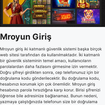
Mroyun Giriş
Mroyun giriş iki katmanlı güvenlik sistemi başka birçok
web sitesi tarafından da kullanılmaktadır. İki katmanlı
bir güvenlik sisteminin temel amacı, kullanıcıların
parolalardan daha fazlasını girmesine izin vermektir.
Doğru şifreyi girdikten sonra, cep telefonunuz için bir
doğrulama kodu gönderilecektir. Bu doğrulama kodu,
hesabınızı korumak için çok önemlidir. Mroyun giriş
hesabınızı parola hırsızlığına karşı korur. Birisi şifrenizi
öğrense bile adresinize bağlanamaz. Bunun nedeni,
yazmaya çalıştığınızda telefonun size bir doğrulama