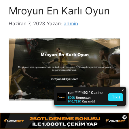
Mroyun En Karlı Oyun
Haziran 7, 2023
Yazarı:
admin
Mroyun en karlı oyun casinodaki en karlı oyun
×
hangisidir? Casino deneyiminiz varsa, poker ile