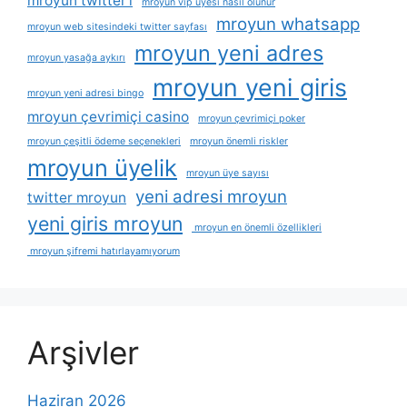
mroyun twitter'ı
mroyun vip üyesi nasıl olunur
mroyun whatsapp
mroyun web sitesindeki twitter sayfası
mroyun yeni adres
mroyun yasağa aykırı
mroyun yeni giris
mroyun yeni adresi bingo
mroyun çevrimiçi casino
mroyun çevrimiçi poker
mroyun çeşitli ödeme seçenekleri
mroyun önemli riskler
mroyun üyelik
mroyun üye sayısı
yeni adresi mroyun
twitter mroyun
yeni giris mroyun
mroyun en önemli özellikleri
mroyun şifremi hatırlayamıyorum
Arşivler
Haziran 2026