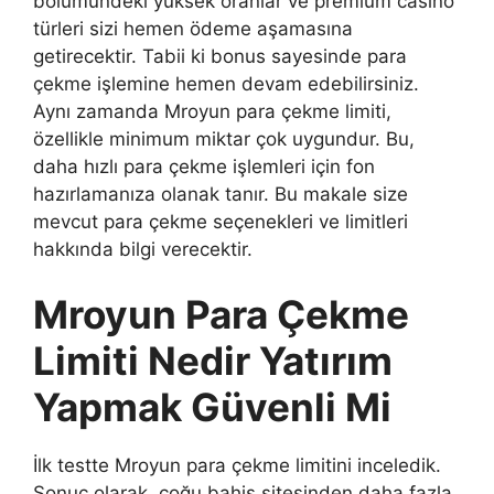
bölümündeki yüksek oranlar ve premium casino
türleri sizi hemen ödeme aşamasına
getirecektir. Tabii ki bonus sayesinde para
çekme işlemine hemen devam edebilirsiniz.
Aynı zamanda Mroyun para çekme limiti,
özellikle minimum miktar çok uygundur. Bu,
daha hızlı para çekme işlemleri için fon
hazırlamanıza olanak tanır. Bu makale size
mevcut para çekme seçenekleri ve limitleri
hakkında bilgi verecektir.
Mroyun Para Çekme
Limiti Nedir Yatırım
Yapmak Güvenli Mi
İlk testte Mroyun para çekme limitini inceledik.
Sonuç olarak, çoğu bahis sitesinden daha fazla