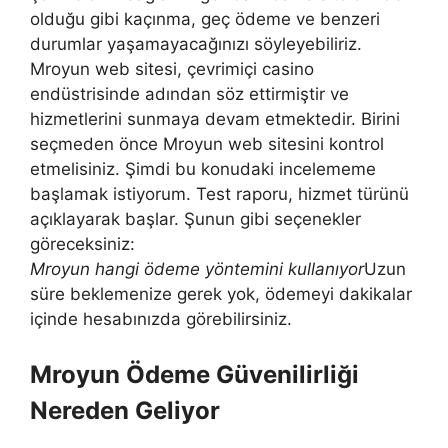
olduğu gibi kaçınma, geç ödeme ve benzeri
durumlar yaşamayacağınızı söyleyebiliriz.
Mroyun web sitesi, çevrimiçi casino
endüstrisinde adından söz ettirmiştir ve
hizmetlerini sunmaya devam etmektedir. Birini
seçmeden önce Mroyun web sitesini kontrol
etmelisiniz. Şimdi bu konudaki incelememe
başlamak istiyorum. Test raporu, hizmet türünü
açıklayarak başlar. Şunun gibi seçenekler
göreceksiniz:
Mroyun hangi ödeme yöntemini kullanıyor
Uzun
süre beklemenize gerek yok, ödemeyi dakikalar
içinde hesabınızda görebilirsiniz.
Mroyun Ödeme Güvenilirliği
Nereden Geliyor