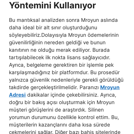
Yöntemini Kullanıyor
Bu mantıksal analizden sonra Mroyun aslında
daha ideal bir alt sınır oluşturduğunu
söyleyebiliriz.Dolayısıyla Mroyun ödemelerinin
güvenilirliğinin nereden geldiği ve bunun
kanıtının ne olduğu merak ediliyor. Burada
tartışılabilecek ilk nokta lisans sağlayıcıdır.
Ayrıca, belgeleme gerektiren bir işlemle pek
karşılaşmadığınız bir platformdur. Bu prosedür
yalnızca güvenlik nedenleriyle gerekli görüldüğü
takdirde gerçekleştirilmelidir. Paranızı
Mroyun
Adresi
dakikalar içinde çekebilirsiniz. Ayrıca,
doğru bir bakış açısı oluşturmak için Mroyun
müşteri görüşlerini de araştırdık. Silinen
yorumun durumunu özellikle kontrol ettim. Bu,
müşterilerin kazançlarını daha kısa sürede
çekmelerini sağlar. Diğer bazı bahis sitelerinde