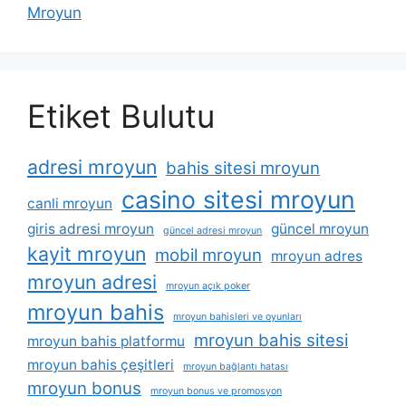
Mroyun
Etiket Bulutu
adresi mroyun
bahis sitesi mroyun
casino sitesi mroyun
canli mroyun
giris adresi mroyun
güncel mroyun
güncel adresi mroyun
kayit mroyun
mobil mroyun
mroyun adres
mroyun adresi
mroyun açık poker
mroyun bahis
mroyun bahisleri ve oyunları
mroyun bahis sitesi
mroyun bahis platformu
mroyun bahis çeşitleri
mroyun bağlantı hatası
mroyun bonus
mroyun bonus ve promosyon