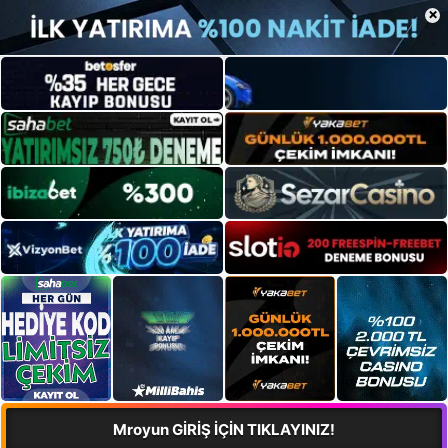
×
Mroyun GİRİŞ İÇİN TIKLAYINIZ!