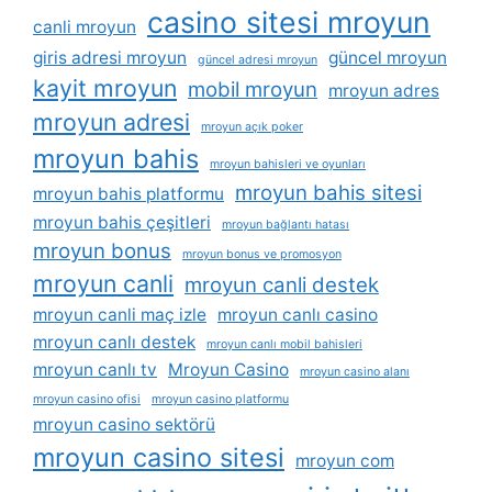
casino sitesi mroyun
canli mroyun
giris adresi mroyun
güncel mroyun
güncel adresi mroyun
kayit mroyun
mobil mroyun
mroyun adres
mroyun adresi
mroyun açık poker
mroyun bahis
mroyun bahisleri ve oyunları
mroyun bahis sitesi
mroyun bahis platformu
mroyun bahis çeşitleri
mroyun bağlantı hatası
mroyun bonus
mroyun bonus ve promosyon
mroyun canli
mroyun canli destek
mroyun canli maç izle
mroyun canlı casino
mroyun canlı destek
mroyun canlı mobil bahisleri
mroyun canlı tv
Mroyun Casino
mroyun casino alanı
mroyun casino ofisi
mroyun casino platformu
mroyun casino sektörü
mroyun casino sitesi
mroyun com