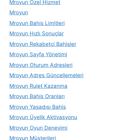
Mroyun Özel Hizmet
Mroyun
Mroyun Bahis Limitleri
Mroyun Hızlı Sonuçlar
Mroyun Rekabetçi Bahisler
Mroyun Sayfa Yönetimi
Mroyun Oturum Adresleri
Mroyun Adres Güncellemeleri
Mroyun Rulet Kazanma
Mroyun Bahis Oranları
Mroyun Yasadışı Bahis
Mroyun Üyelik Aktivasyonu
Mroyun Oyun Deneyimi
Mroyun Müşterileri