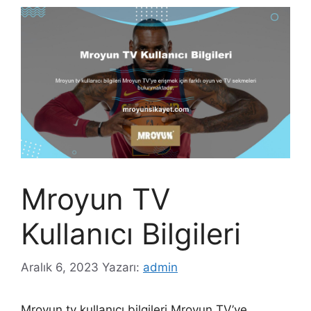
Mroyun TV
Kullanıcı Bilgileri
Aralık 6, 2023
Yazarı:
admin
Mroyun tv kullanıcı bilgileri Mroyun TV’ye