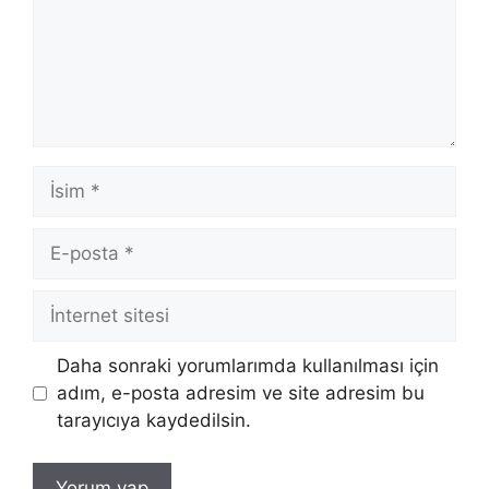
İsim
E-
posta
İnternet
sitesi
Daha sonraki yorumlarımda kullanılması için
adım, e-posta adresim ve site adresim bu
tarayıcıya kaydedilsin.