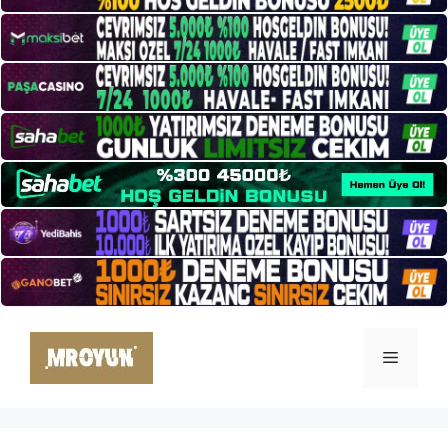
İçeriğe
atla
Menü