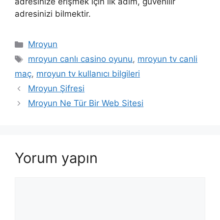
adresinize erişmek için ilk adım, güvenilir
adresinizi bilmektir.
Kategoriler
Mroyun
Etiketler
mroyun canlı casino oyunu
,
mroyun tv canli
maç
,
mroyun tv kullanıcı bilgileri
Mroyun Şifresi
Mroyun Ne Tür Bir Web Sitesi
Yorum yapın
Yorum