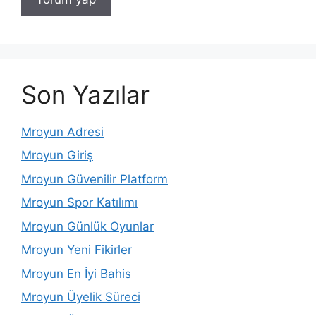
Son Yazılar
Mroyun Adresi
Mroyun Giriş
Mroyun Güvenilir Platform
Mroyun Spor Katılımı
Mroyun Günlük Oyunlar
Mroyun Yeni Fikirler
Mroyun En İyi Bahis
Mroyun Üyelik Süreci