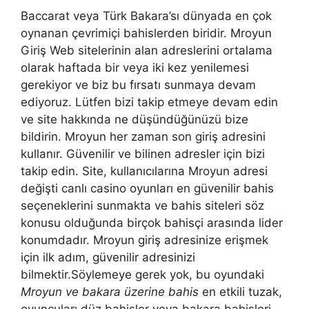
Baccarat veya Türk Bakara’sı dünyada en çok
oynanan çevrimiçi bahislerden biridir. Mroyun
Giriş Web sitelerinin alan adreslerini ortalama
olarak haftada bir veya iki kez yenilemesi
gerekiyor ve biz bu fırsatı sunmaya devam
ediyoruz. Lütfen bizi takip etmeye devam edin
ve site hakkında ne düşündüğünüzü bize
bildirin. Mroyun her zaman son giriş adresini
kullanır. Güvenilir ve bilinen adresler için bizi
takip edin. Site, kullanıcılarına Mroyun adresi
değişti canlı casino oyunları en güvenilir bahis
seçeneklerini sunmakta ve bahis siteleri söz
konusu olduğunda birçok bahisçi arasında lider
konumdadır. Mroyun giriş adresinize erişmek
için ilk adım, güvenilir adresinizi
bilmektir.Söylemeye gerek yok, bu oyundaki
Mroyun ve bakara üzerine bahis
en etkili tuzak,
oyuncuları düz bahisler veya bakara bahisleri