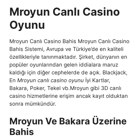
Mroyun Canlı Casino
Oyunu
Mroyun Canlı Casino Bahis Mroyun Canlı Casino
Bahis Sistemi, Avrupa ve Türkiye’de en kaliteli
özellikleriyle tanınmaktadır. Şirket, dünyanın en
popüler oyunlarından gelen iddialara maruz
kaldığı için diğer cephelerde de açık. Blackjack,
En
Mroyun canlı casino oyunu
İyi Kartlar,
Bakara, Poker, Tekel vb.Mroyun gibi 3D canlı
casino hizmetlerine erişim ancak kayıt olduktan
sonra mümkündür.
Mroyun Ve Bakara Üzerine
Bahis