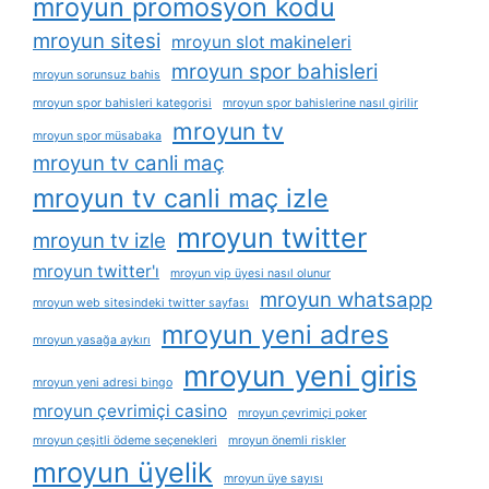
mroyun promosyon kodu
mroyun sitesi
mroyun slot makineleri
mroyun spor bahisleri
mroyun sorunsuz bahis
mroyun spor bahisleri kategorisi
mroyun spor bahislerine nasıl girilir
mroyun tv
mroyun spor müsabaka
mroyun tv canli maç
mroyun tv canli maç izle
mroyun twitter
mroyun tv izle
mroyun twitter'ı
mroyun vip üyesi nasıl olunur
mroyun whatsapp
mroyun web sitesindeki twitter sayfası
mroyun yeni adres
mroyun yasağa aykırı
mroyun yeni giris
mroyun yeni adresi bingo
mroyun çevrimiçi casino
mroyun çevrimiçi poker
mroyun çeşitli ödeme seçenekleri
mroyun önemli riskler
mroyun üyelik
mroyun üye sayısı