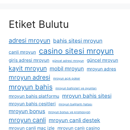
Etiket Bulutu
adresi mroyun
bahis sitesi mroyun
casino sitesi mroyun
canli mroyun
giris adresi mroyun
güncel mroyun
güncel adresi mroyun
kayit mroyun
mobil mroyun
mroyun adres
mroyun adresi
mroyun açık poker
mroyun bahis
mroyun bahisleri ve oyunları
mroyun bahis sitesi
mroyun bahis platformu
mroyun bahis çeşitleri
mroyun bağlantı hatası
mroyun bonus
mroyun bonus ve promosyon
mroyun canli
mroyun canli destek
mroyun canli maç izle
mroyun canlı casino