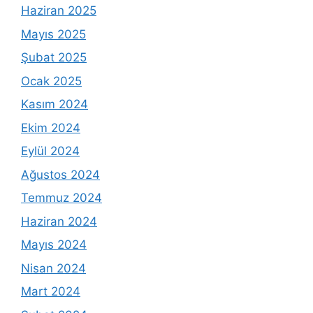
Haziran 2025
Mayıs 2025
Şubat 2025
Ocak 2025
Kasım 2024
Ekim 2024
Eylül 2024
Ağustos 2024
Temmuz 2024
Haziran 2024
Mayıs 2024
Nisan 2024
Mart 2024