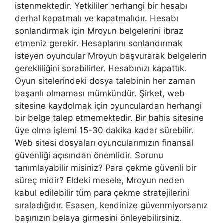
istenmektedir. Yetkililer herhangi bir hesabı
derhal kapatmalı ve kapatmalıdır. Hesabı
sonlandırmak için Mroyun belgelerini ibraz
etmeniz gerekir. Hesaplarını sonlandırmak
isteyen oyuncular Mroyun başvurarak belgelerin
gerekliliğini sorabilirler. Hesabınızı kapattık.
Oyun sitelerindeki dosya talebinin her zaman
başarılı olmaması mümkündür. Şirket, web
sitesine kaydolmak için oyunculardan herhangi
bir belge talep etmemektedir. Bir bahis sitesine
üye olma işlemi 15-30 dakika kadar sürebilir.
Web sitesi dosyaları oyuncularımızın finansal
güvenliği açısından önemlidir. Sorunu
tanımlayabilir misiniz? Para çekme güvenli bir
süreç midir? Eldeki mesele, Mroyun neden
kabul edilebilir tüm para çekme stratejilerini
sıraladığıdır. Esasen, kendinize güvenmiyorsanız
başınızın belaya girmesini önleyebilirsiniz.