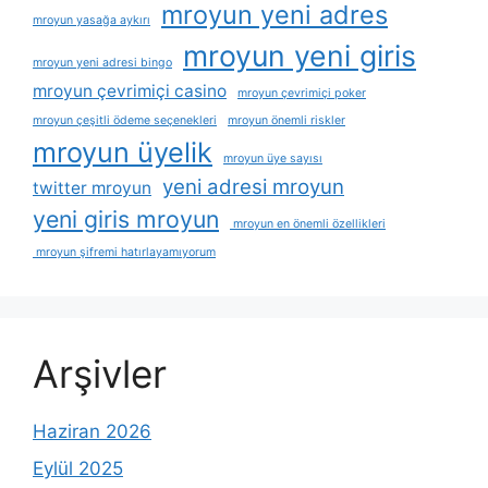
mroyun yeni adres
mroyun yasağa aykırı
mroyun yeni giris
mroyun yeni adresi bingo
mroyun çevrimiçi casino
mroyun çevrimiçi poker
mroyun çeşitli ödeme seçenekleri
mroyun önemli riskler
mroyun üyelik
mroyun üye sayısı
yeni adresi mroyun
twitter mroyun
yeni giris mroyun
mroyun en önemli özellikleri
mroyun şifremi hatırlayamıyorum
Arşivler
Haziran 2026
Eylül 2025