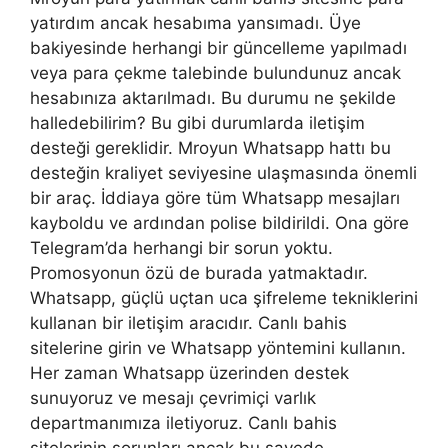
yatırdım ancak hesabıma yansımadı. Üye
bakiyesinde herhangi bir güncelleme yapılmadı
veya para çekme talebinde bulundunuz ancak
hesabınıza aktarılmadı. Bu durumu ne şekilde
halledebilirim? Bu gibi durumlarda iletişim
desteği gereklidir. Mroyun Whatsapp hattı bu
desteğin kraliyet seviyesine ulaşmasında önemli
bir araç. İddiaya göre tüm Whatsapp mesajları
kayboldu ve ardından polise bildirildi. Ona göre
Telegram’da herhangi bir sorun yoktu.
Promosyonun özü de burada yatmaktadır.
Whatsapp, güçlü uçtan uca şifreleme tekniklerini
kullanan bir iletişim aracıdır. Canlı bahis
sitelerine girin ve Whatsapp yöntemini kullanın.
Her zaman Whatsapp üzerinden destek
sunuyoruz ve mesajı çevrimiçi varlık
departmanımıza iletiyoruz. Canlı bahis