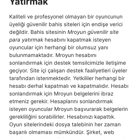
Yatırmak
Kaliteli ve profesyonel olmayan bir oyuncunun
üyeliği güvenilir bahis siteleri için endişe verici
değildir. Bahis sitesinin
Mroyun güvenilir site
para yatırmak
hesabını kapatmak isteyen
oyuncular için herhangi bir olumsuz yanı
bulunmamaktadır. Mroyun hesabını
sonlandırmak için destek temsilcimizle iletişime
geçiyor. Site içi çalışan destek faaliyetleri üyeler
tarafından istenmektedir. Yetkililer herhangi bir
hesabı derhal kapatmalı ve kapatmalıdır. Hesabı
sonlandırmak için Mroyun belgelerini ibraz
etmeniz gerekir. Hesaplarını sonlandırmak
isteyen oyuncular Mroyun başvurarak belgelerin
gerekliliğini sorabilirler. Hesabınızı kapattık.
Oyun sitelerindeki dosya talebinin her zaman
başarılı olmaması mümkündür. Şirket, web