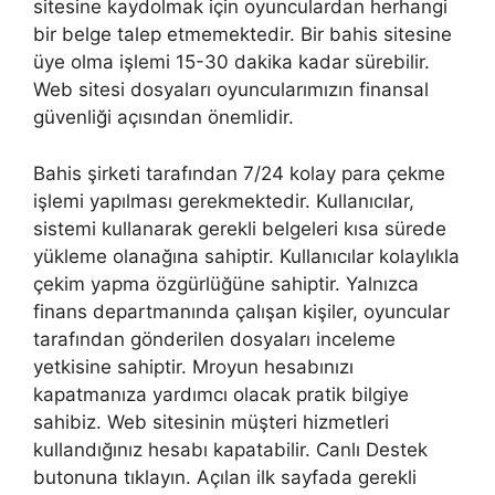
sitesine kaydolmak için oyunculardan herhangi
bir belge talep etmemektedir. Bir bahis sitesine
üye olma işlemi 15-30 dakika kadar sürebilir.
Web sitesi dosyaları oyuncularımızın finansal
güvenliği açısından önemlidir.
Bahis şirketi tarafından 7/24 kolay para çekme
işlemi yapılması gerekmektedir. Kullanıcılar,
sistemi kullanarak gerekli belgeleri kısa sürede
yükleme olanağına sahiptir. Kullanıcılar kolaylıkla
çekim yapma özgürlüğüne sahiptir. Yalnızca
finans departmanında çalışan kişiler, oyuncular
tarafından gönderilen dosyaları inceleme
yetkisine sahiptir. Mroyun hesabınızı
kapatmanıza yardımcı olacak pratik bilgiye
sahibiz. Web sitesinin müşteri hizmetleri
kullandığınız hesabı kapatabilir. Canlı Destek
butonuna tıklayın. Açılan ilk sayfada gerekli