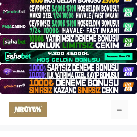
İçeriğe
atla
Menü