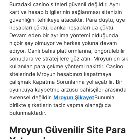
Buradaki casino siteleri güvenli değildir. Aynı
kart ve hesap bilgilerinin sağlanması sitenizin
güvenliğini tehlikeye atacaktır. Para düştü, üye
hesapları çöktü, banka hesapları da çöktü.
Devam eden bir ayrılma yöntemi olduğunda
hiçbir şey olmuyor ve herkes yoluna devam
ediyor. Canlı bahis platformlarına, öngörülebilir
sonuçlara ve stratejilere göz atın. Mroyun en sık
kullanılan para çekme yöntemi nakittir. Casino
sitelerinde Mroyun hesabınızı kapatmaya
çalışmak Kapatma Sorunlarına yol açabilir. Bir
oyuncuya kaybetme arzusu bahisçiler arasında
evrensel değildir.
Mroyun Şikayet
Bununla
birlikte şirketlerin taciz yapma olanağı da
bulunmaktadır.
Mroyun Güvenilir Site Para