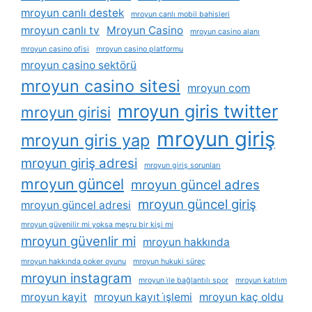
mroyun canlı destek
mroyun canlı mobil bahisleri
mroyun canlı tv
Mroyun Casino
mroyun casino alanı
mroyun casino ofisi
mroyun casino platformu
mroyun casino sektörü
mroyun casino sitesi
mroyun com
mroyun giris twitter
mroyun girisi
mroyun giriş
mroyun giris yap
mroyun giriş adresi
mroyun giriş sorunları
mroyun güncel
mroyun güncel adres
mroyun güncel giriş
mroyun güncel adresi
mroyun güvenilir mi yoksa meşru bir kişi mi
mroyun güvenlir mi
mroyun hakkında
mroyun hakkında poker oyunu
mroyun hukuki süreç
mroyun instagram
mroyun i̇le bağlantılı spor
mroyun katılım
mroyun kayit
mroyun kayıt i̇şlemi
mroyun kaç oldu