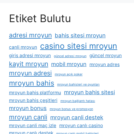
Etiket Bulutu
adresi mroyun
bahis sitesi mroyun
casino sitesi mroyun
canli mroyun
giris adresi mroyun
güncel mroyun
güncel adresi mroyun
kayit mroyun
mobil mroyun
mroyun adres
mroyun adresi
mroyun açık poker
mroyun bahis
mroyun bahisleri ve oyunları
mroyun bahis sitesi
mroyun bahis platformu
mroyun bahis çeşitleri
mroyun bağlantı hatası
mroyun bonus
mroyun bonus ve promosyon
mroyun canli
mroyun canli destek
mroyun canli maç izle
mroyun canlı casino
mroyun canlı destek
mroyun canlı mobil bahisleri