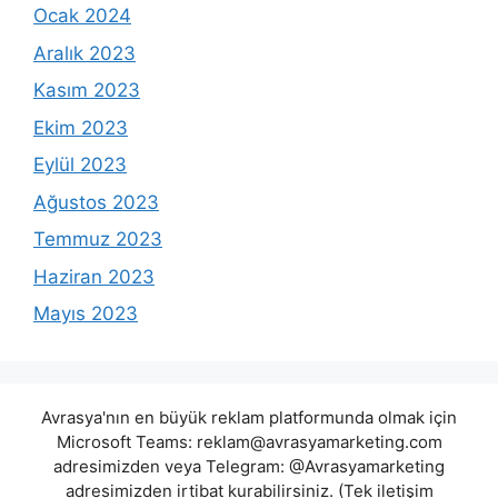
Ocak 2024
Aralık 2023
Kasım 2023
Ekim 2023
Eylül 2023
Ağustos 2023
Temmuz 2023
Haziran 2023
Mayıs 2023
Avrasya'nın en büyük reklam platformunda olmak için
Microsoft Teams:
reklam@avrasyamarketing.com
adresimizden veya Telegram: @Avrasyamarketing
adresimizden irtibat kurabilirsiniz. (Tek iletişim