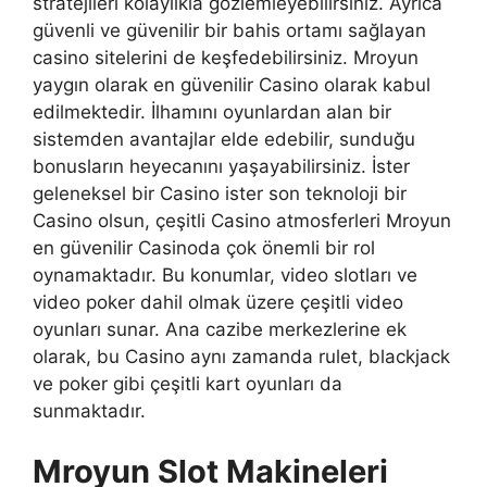
stratejileri kolaylıkla gözlemleyebilirsiniz. Ayrıca
güvenli ve güvenilir bir bahis ortamı sağlayan
casino sitelerini de keşfedebilirsiniz. Mroyun
yaygın olarak en güvenilir Casino olarak kabul
edilmektedir. İlhamını oyunlardan alan bir
sistemden avantajlar elde edebilir, sunduğu
bonusların heyecanını yaşayabilirsiniz. İster
geleneksel bir Casino ister son teknoloji bir
Casino olsun, çeşitli Casino atmosferleri Mroyun
en güvenilir Casinoda çok önemli bir rol
oynamaktadır. Bu konumlar, video slotları ve
video poker dahil olmak üzere çeşitli video
oyunları sunar. Ana cazibe merkezlerine ek
olarak, bu Casino aynı zamanda rulet, blackjack
ve poker gibi çeşitli kart oyunları da
sunmaktadır.
Mroyun Slot Makineleri