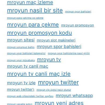
mroyun maç izleme
mroyun nasil bir site
mroyun oyun bahisleri
mroyun para yatırma ve çekme
mroyun para çekme
mroyun promosyon
mroyun promosyon kodu
mroyun sitesi
mroyun slot makineleri
mroyun spor bahisleri
mroyun sorunsuz bahis
mroyun spor bahisleri kategorisi
mroyun spor bahislerine nasıl girilir
mroyun tv
mroyun spor müsabaka
mroyun tv canli maç
mroyun tv canli maç izle
mroyun twitter
mroyun tv izle
mroyun twitter'ı
mroyun vip üyesi nasıl olunur
mroyun whatsapp
mroyun web sitesindeki twitter sayfası
mroyun yeni adres
mroyun yasağa aykırı