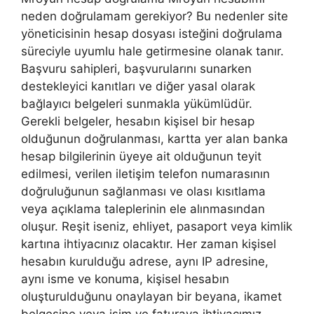
neden doğrulamam gerekiyor? Bu nedenler site
yöneticisinin hesap dosyası isteğini doğrulama
süreciyle uyumlu hale getirmesine olanak tanır.
Başvuru sahipleri, başvurularını sunarken
destekleyici kanıtları ve diğer yasal olarak
bağlayıcı belgeleri sunmakla yükümlüdür.
Gerekli belgeler, hesabın kişisel bir hesap
olduğunun doğrulanması, kartta yer alan banka
hesap bilgilerinin üyeye ait olduğunun teyit
edilmesi, verilen iletişim telefon numarasının
doğruluğunun sağlanması ve olası kısıtlama
veya açıklama taleplerinin ele alınmasından
oluşur. Reşit iseniz, ehliyet, pasaport veya kimlik
kartına ihtiyacınız olacaktır. Her zaman kişisel
hesabın kurulduğu adrese, aynı IP adresine,
aynı isme ve konuma, kişisel hesabın
oluşturulduğunu onaylayan bir beyana, ikamet