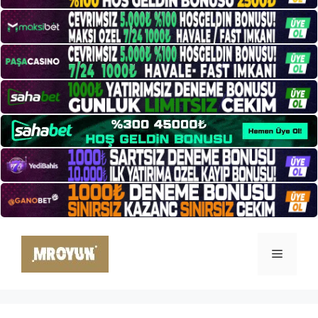
İçeriğe
atla
Menü