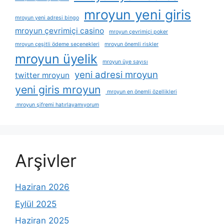
mroyun yeni giris
mroyun yeni adresi bingo
mroyun çevrimiçi casino
mroyun çevrimiçi poker
mroyun çeşitli ödeme seçenekleri
mroyun önemli riskler
mroyun üyelik
mroyun üye sayısı
yeni adresi mroyun
twitter mroyun
yeni giris mroyun
mroyun en önemli özellikleri
mroyun şifremi hatırlayamıyorum
Arşivler
Haziran 2026
Eylül 2025
Haziran 2025