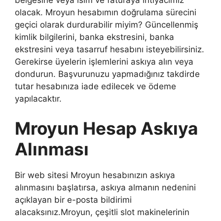
belgesine veya isim ve faturaya ihtiyacımız
olacak. Mroyun hesabımın doğrulama sürecini
geçici olarak durdurabilir miyim? Güncellenmiş
kimlik bilgilerini, banka ekstresini, banka
ekstresini veya tasarruf hesabını isteyebilirsiniz.
Gerekirse üyelerin işlemlerini askıya alın veya
dondurun. Başvurunuzu yapmadığınız takdirde
tutar hesabınıza iade edilecek ve ödeme
yapılacaktır.
Mroyun Hesap Askıya
Alınması
Bir web sitesi Mroyun hesabınızın askıya
alınmasını başlatırsa, askıya almanın nedenini
açıklayan bir e-posta bildirimi
alacaksınız.Mroyun, çeşitli slot makinelerinin