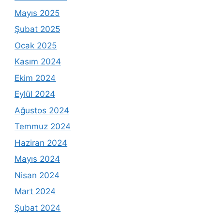
Mayıs 2025
Şubat 2025
Ocak 2025
Kasım 2024
Ekim 2024
Eylül 2024
Ağustos 2024
Temmuz 2024
Haziran 2024
Mayıs 2024
Nisan 2024
Mart 2024
Şubat 2024