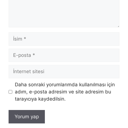
İsim
E-
posta
İnternet
sitesi
Daha sonraki yorumlarımda kullanılması için
adım, e-posta adresim ve site adresim bu
tarayıcıya kaydedilsin.