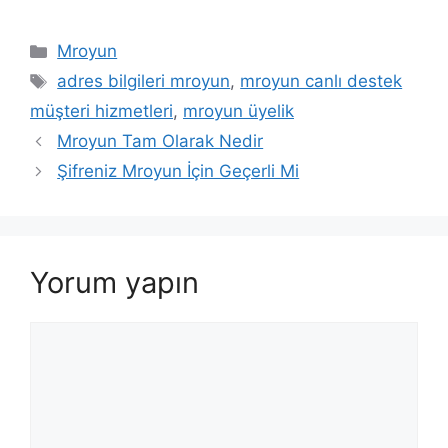
Kategoriler
Mroyun
Etiketler
adres bilgileri mroyun
,
mroyun canlı destek
müşteri hizmetleri
,
mroyun üyelik
Mroyun Tam Olarak Nedir
Şifreniz Mroyun İçin Geçerli Mi
Yorum yapın
Yorum