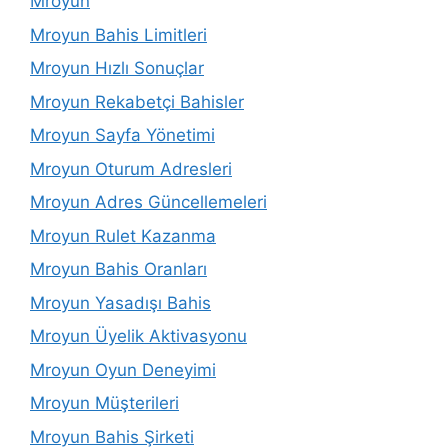
Mroyun
Mroyun Bahis Limitleri
Mroyun Hızlı Sonuçlar
Mroyun Rekabetçi Bahisler
Mroyun Sayfa Yönetimi
Mroyun Oturum Adresleri
Mroyun Adres Güncellemeleri
Mroyun Rulet Kazanma
Mroyun Bahis Oranları
Mroyun Yasadışı Bahis
Mroyun Üyelik Aktivasyonu
Mroyun Oyun Deneyimi
Mroyun Müşterileri
Mroyun Bahis Şirketi