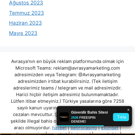
Ağustos 2023
Temmuz 2023
Haziran 2023
Mayıs 2023
Avrasya'nın en büyük reklam platformunda olmak için
Microsoft Teams:
reklam@avrasyamarketing.com
adresimizden veya Telegram: @Avrasyamarketing
adresimizden irtibat kurabilirsiniz. (Tek iletişim
adreslerimiz teams / telegram ve mail adresimizdir.
Harici hiçbir iletişim adresimiz bulunmamaktadır.
Lütfen itibar etmeyiniz.) Türkiye yasalarına göre 7258
sayılı kanun uyarınca yasa dışı bahis oynamanın
cezaları mevcuttur. Şu an bulunduğunuz site hiç bir
şekilde illegal bahis oyunları oynatmıyor ve oynamaya
aracı olmuyordur.
hasbet
|
betirocasino
|
exonbet
|
olimposcasino
|
reynabet
|
betonred
|
vegasbahis
|