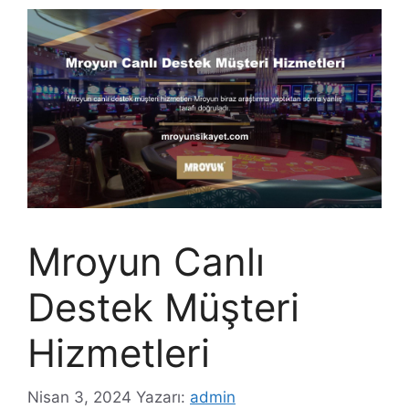
Mroyun Canlı
Destek Müşteri
Hizmetleri
Nisan 3, 2024
Yazarı:
admin