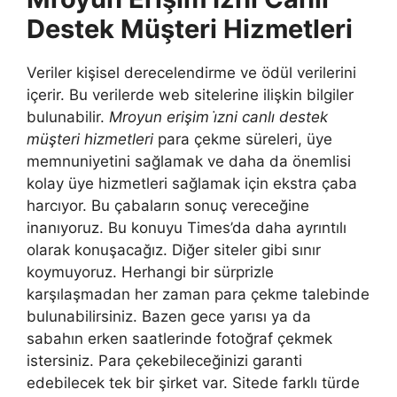
Destek Müşteri Hizmetleri
Veriler kişisel derecelendirme ve ödül verilerini
içerir. Bu verilerde web sitelerine ilişkin bilgiler
bulunabilir.
Mroyun erişim i̇zni canlı destek
müşteri hizmetleri
para çekme süreleri, üye
memnuniyetini sağlamak ve daha da önemlisi
kolay üye hizmetleri sağlamak için ekstra çaba
harcıyor. Bu çabaların sonuç vereceğine
inanıyoruz. Bu konuyu Times’da daha ayrıntılı
olarak konuşacağız. Diğer siteler gibi sınır
koymuyoruz. Herhangi bir sürprizle
karşılaşmadan her zaman para çekme talebinde
bulunabilirsiniz. Bazen gece yarısı ya da
sabahın erken saatlerinde fotoğraf çekmek
istersiniz. Para çekebileceğinizi garanti
edebilecek tek bir şirket var. Sitede farklı türde