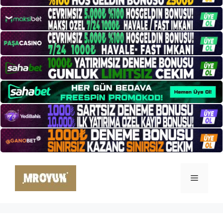
İçeriğe
atla
Menü